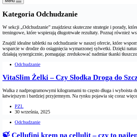
Menu
Kategoria
Odchudzanie
W sekcji „Odchudzanie” znajdziesz skuteczne strategie i porady, kt
treningowe, które wspierają długotrwałe rezultaty. Poznaj również ws
Znajdź idealne tabletki na odchudzanie w naszej ofercie, które wspom
wsparcie w drodze do osiągnięcia wymarzonej sylwetki. Dzięki natur
działają synergicznie, pomagając zredukować nadmiar tkanki tłuszcz
Odchudzanie
VitaSlim Żelki – Czy Słodka Droga do Szc
Walka z nadprogramowymi kilogramami to często długa i wyboista drog
łatwiejszym i bardziej przyjemnym. Na rynku pojawia się coraz wię
PZL
30 września, 2025
Odchudzanie
🍃 Cellufini krem na cellulit – czy to najl