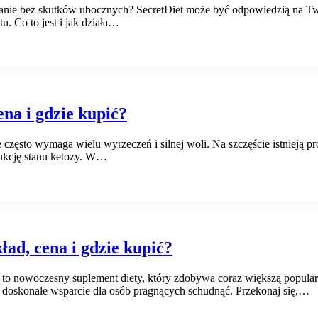
anie bez skutków ubocznych? SecretDiet może być odpowiedzią na Two
u. Co to jest i jak działa…
ena i gdzie kupić?
sto wymaga wielu wyrzeczeń i silnej woli. Na szczęście istnieją pro
dukcję stanu ketozy. W…
kład, cena i gdzie kupić?
o nowoczesny suplement diety, który zdobywa coraz większą popularn
 doskonałe wsparcie dla osób pragnących schudnąć. Przekonaj się,…