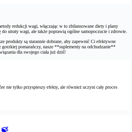
tody redukcji wagi, włączając w to zbilansowane diety i plany
ę do utraty wagi, ale także poprawią ogólne samopoczucie i zdrowie.
asze produkty są starannie dobrane, aby zapewnić Ci efektywne
t z gorzkiej pomarańczy, nasze **suplementy na odchudzanie**
ązania dla swojego ciała już dziś!
 nie tylko przyspieszy efekty, ale również uczyni cały proces
 🍃