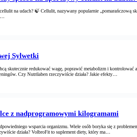
y cellulit na udach? 🍃 Cellulit, nazywany popularnie „pomarańczową s
ją…
owej Sylwetki
 chcą skutecznie redukować wagę, poprawić metabolizm i kontrolować
reningów. Czy Nutrilaben rzeczywiście działa? Jakie efekty…
walce z nadprogramowymi kilogramami
 odpowiedniego wsparcia organizmu. Wiele osób boryka się z problem
czywiście działa? VolbroFit to suplement diety, który ma…