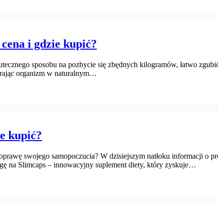
, cena i gdzie kupić?
cznego sposobu na pozbycie się zbędnych kilogramów, łatwo zgubić s
ierając organizm w naturalnym…
ie kupić?
oprawę swojego samopoczucia? W dzisiejszym natłoku informacji o pr
agę na Slimcaps – innowacyjny suplement diety, który zyskuje…