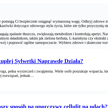
óre pomogą Ci bezpiecznie osiągnąć wymarzoną wagę. Odkryj zdrowe me
kazówki dotyczące zdrowego stylu życia, które nie tylko przyczynią si
agają spalanie tłuszczu, zwiększają metabolizm i kontrolują apetyt. N
alnym składnikom, takim jak zielona herbata, L-karnityna czy ekstrak
owej i poprawić ogólne samopoczucie. Wybierz zdrowe i skuteczne rozwi
zupłej Sylwetki Naprawdę Działa?
a, pełna wyrzeczeń i zwątpienia. Wiele osób poszukuje wsparcia, które
cej rozwiązań, jednak…
epszy sposób na uporczywy cellulit na udach?