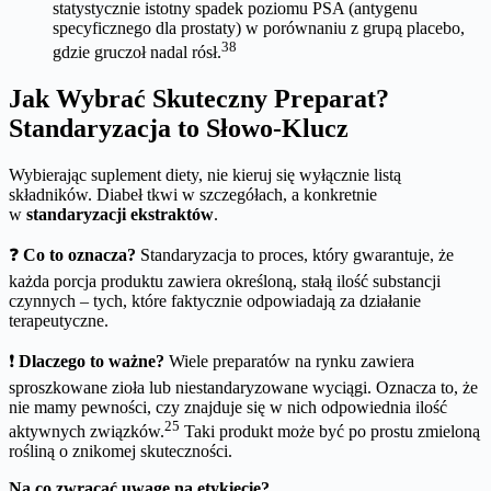
statystycznie istotny spadek poziomu PSA (antygenu
specyficznego dla prostaty) w porównaniu z grupą placebo,
38
gdzie gruczoł nadal rósł.
Jak Wybrać Skuteczny Preparat?
Standaryzacja to Słowo-Klucz
Wybierając suplement diety, nie kieruj się wyłącznie listą
składników. Diabeł tkwi w szczegółach, a konkretnie
w
standaryzacji ekstraktów
.
❓
Co to oznacza?
Standaryzacja to proces, który gwarantuje, że
każda porcja produktu zawiera określoną, stałą ilość substancji
czynnych – tych, które faktycznie odpowiadają za działanie
terapeutyczne.
❗️
Dlaczego to ważne?
Wiele preparatów na rynku zawiera
sproszkowane zioła lub niestandaryzowane wyciągi. Oznacza to, że
nie mamy pewności, czy znajduje się w nich odpowiednia ilość
25
aktywnych związków.
Taki produkt może być po prostu zmieloną
rośliną o znikomej skuteczności.
Na co zwracać uwagę na etykiecie?