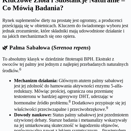
Kluczowe Zioła i Substancje Naturalne –
Co Mówią Badania?
Rynek suplementów diety na prostatę jest ogromny, a producenci
prześcigają się w obietnicach. Kluczem do świadomego wyboru jest
jednak zrozumienie, które składniki mają udowodnione działanie i
na jakich mechanizmach się ono opiera.
🌿 Palma Sabałowa (
Serenoa repens
)
To absolutny klasyk w dziedzinie fitoterapii BPH. Ekstrakt z
owoców tej palmy jest jednym z najlepiej przebadanych naturalnych
6
środków.
Mechanizm działania:
Głównym atutem palmy sabałowej
jest jej zdolność do hamowania aktywności enzymu 5-alfa-
reduktazy. Mówiąc prościej, ogranicza ona przemianę
testosteronu w bardziej agresywny DHT, uderzając w
8
hormonalne źródło problemu.
Dodatkowo przypisuje się jej
9
właściwości przeciwzapalne i przeciwobrzękowe.
Dowody naukowe:
Status palmy sabałowej jest przedmiotem
ożywionej debaty. Starsze badania i metaanalizy wskazywały
na jej umiarkowaną skuteczność w łagodzeniu objawów,
porównywalną nawet z lekiem syntetycznym – finasterydem,