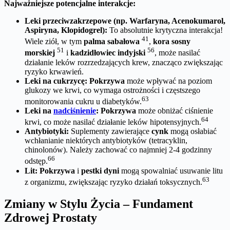
Najważniejsze potencjalne interakcje:
Leki przeciwzakrzepowe (np. Warfaryna, Acenokumarol,
Aspiryna, Klopidogrel):
To absolutnie krytyczna interakcja!
41
Wiele ziół, w tym
palma sabałowa
,
kora sosny
51
56
morskiej
i
kadzidłowiec indyjski
, może nasilać
działanie leków rozrzedzających krew, znacząco zwiększając
ryzyko krwawień.
Leki na cukrzycę:
Pokrzywa
może wpływać na poziom
glukozy we krwi, co wymaga ostrożności i częstszego
63
monitorowania cukru u diabetyków.
Leki na
nadciśnienie
:
Pokrzywa
może obniżać ciśnienie
64
krwi, co może nasilać działanie leków hipotensyjnych.
Antybiotyki:
Suplementy zawierające
cynk
mogą osłabiać
wchłanianie niektórych antybiotyków (tetracyklin,
chinolonów). Należy zachować co najmniej 2-4 godzinny
66
odstęp.
Lit:
Pokrzywa
i
pestki dyni
mogą spowalniać usuwanie litu
63
z organizmu, zwiększając ryzyko działań toksycznych.
Zmiany w Stylu Życia – Fundament
Zdrowej Prostaty