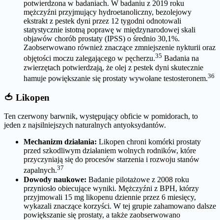
potwierdzona w badaniach. W badaniu z 2019 roku
mężczyźni przyjmujący hydroetanoliczny, bezolejowy
ekstrakt z pestek dyni przez 12 tygodni odnotowali
statystycznie istotną poprawę w międzynarodowej skali
objawów chorób prostaty (IPSS) o średnio 30,1%.
Zaobserwowano również znaczące zmniejszenie nykturii oraz
35
objętości moczu zalegającego w pęcherzu.
Badania na
zwierzętach potwierdzają, że olej z pestek dyni skutecznie
36
hamuje powiększanie się prostaty wywołane testosteronem.
🍅 Likopen
Ten czerwony barwnik, występujący obficie w pomidorach, to
jeden z najsilniejszych naturalnych antyoksydantów.
Mechanizm działania:
Likopen chroni komórki prostaty
przed szkodliwym działaniem wolnych rodników, które
przyczyniają się do procesów starzenia i rozwoju stanów
37
zapalnych.
Dowody naukowe:
Badanie pilotażowe z 2008 roku
przyniosło obiecujące wyniki. Mężczyźni z BPH, którzy
przyjmowali 15 mg likopenu dziennie przez 6 miesięcy,
wykazali znaczące korzyści. W tej grupie zahamowano dalsze
powiększanie się prostaty, a także zaobserwowano