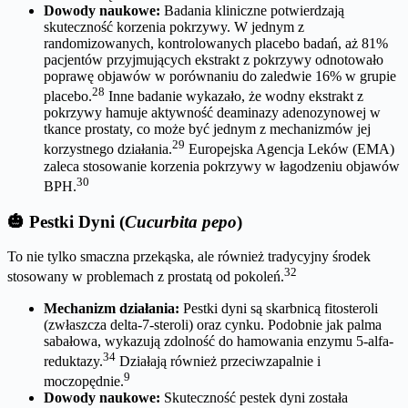
Dowody naukowe:
Badania kliniczne potwierdzają
skuteczność korzenia pokrzywy. W jednym z
randomizowanych, kontrolowanych placebo badań, aż 81%
pacjentów przyjmujących ekstrakt z pokrzywy odnotowało
poprawę objawów w porównaniu do zaledwie 16% w grupie
28
placebo.
Inne badanie wykazało, że wodny ekstrakt z
pokrzywy hamuje aktywność deaminazy adenozynowej w
tkance prostaty, co może być jednym z mechanizmów jej
29
korzystnego działania.
Europejska Agencja Leków (EMA)
zaleca stosowanie korzenia pokrzywy w łagodzeniu objawów
30
BPH.
🎃 Pestki Dyni (
Cucurbita pepo
)
To nie tylko smaczna przekąska, ale również tradycyjny środek
32
stosowany w problemach z prostatą od pokoleń.
Mechanizm działania:
Pestki dyni są skarbnicą fitosteroli
(zwłaszcza delta-7-steroli) oraz cynku. Podobnie jak palma
sabałowa, wykazują zdolność do hamowania enzymu 5-alfa-
34
reduktazy.
Działają również przeciwzapalnie i
9
moczopędnie.
Dowody naukowe:
Skuteczność pestek dyni została