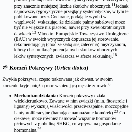
11
przy znacznie mniejszej liczbie skutków ubocznych.
Jednak
najnowsze, rygorystyczne przeglądy systematyczne, w tym te
publikowane przez Cochrane, podają te wyniki w
wątpliwość, wskazując, że działanie palmy sabałowej może
być nie większe niż placebo, nawet przy zwielokrotnionych
13
dawkach.
Mimo to, Europejskie Towarzystwo Urologiczne
(EAU) w swoich wytycznych dopuszcza jej stosowanie,
rekomendując ją (choć ze słabą siłą zalecenia) mężczyznom,
którzy chcą uniknąć potencjalnych skutków ubocznych
18
leków syntetycznych, zwłaszcza w sferze seksualnej.
🌱 Korzeń Pokrzywy (
Urtica dioica
)
Zwykła pokrzywa, często traktowana jak chwast, w swoim
6
korzeniu kryje potężną moc wspierającą męskie zdrowie.
Mechanizm działania:
Korzeń pokrzywy działa
wielokierunkowo. Zawarte w nim związki (m.in. fitosterole i
lignany) wykazują właściwości przeciwzapalne, moczopędne
23
i antyproliferacyjne (hamujące namnażanie komórek).
Co
ciekawe, może również hamować wiązanie hormonów
płciowych z globuliną SHBG, co wpływa na gospodarkę
26
hormonalną.