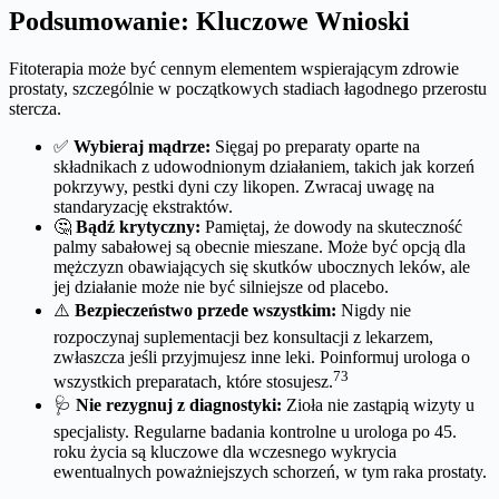
Podsumowanie: Kluczowe Wnioski
Fitoterapia może być cennym elementem wspierającym zdrowie
prostaty, szczególnie w początkowych stadiach łagodnego przerostu
stercza.
✅
Wybieraj mądrze:
Sięgaj po preparaty oparte na
składnikach z udowodnionym działaniem, takich jak korzeń
pokrzywy, pestki dyni czy likopen. Zwracaj uwagę na
standaryzację ekstraktów.
🤔
Bądź krytyczny:
Pamiętaj, że dowody na skuteczność
palmy sabałowej są obecnie mieszane. Może być opcją dla
mężczyzn obawiających się skutków ubocznych leków, ale
jej działanie może nie być silniejsze od placebo.
⚠️
Bezpieczeństwo przede wszystkim:
Nigdy nie
rozpoczynaj suplementacji bez konsultacji z lekarzem,
zwłaszcza jeśli przyjmujesz inne leki. Poinformuj urologa o
73
wszystkich preparatach, które stosujesz.
🩺
Nie rezygnuj z diagnostyki:
Zioła nie zastąpią wizyty u
specjalisty. Regularne badania kontrolne u urologa po 45.
roku życia są kluczowe dla wczesnego wykrycia
ewentualnych poważniejszych schorzeń, w tym raka prostaty.