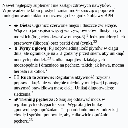
Nawet najlepszy suplement nie zastąpi zdrowych nawyków.
Wprowadzenie kilku prostych zmian może znacząco poprawić
funkcjonowanie układu moczowego i złagodzić objawy BPH.
🥗 Dieta:
Ogranicz czerwone mięso i tłuszcze zwierzęce.
Włącz do jadłospisu więcej warzyw, owoców i tłustych ryb
1
morskich (bogactwo kwasów omega-3).
Jedz pomidory i ich
32
przetwory (likopen) oraz pestki dyni (cynk).
💧 Płyny z głową:
Pij odpowiednią ilość płynów w ciągu
dnia, ale ogranicz je na 2-3 godziny przed snem, aby uniknąć
23
nocnych pobudek.
Unikaj napojów działających
moczopędnie i drażniąco na pęcherz, takich jak kawa, mocna
3
herbata i alkohol.
🏃‍♂️ Ruch to zdrowie:
Regularna aktywność fizyczna
poprawia krążenie w obrębie miednicy mniejszej i pomaga
utrzymać prawidłową masę ciała. Unikaj długotrwałego
2
siedzenia.
🚽 Trening pęcherza:
Staraj się oddawać mocz w
regularnych odstępach czasu. Wypróbuj technikę
„podwójnego opróżniania” – po oddaniu moczu odczekaj
chwilę i spróbuj ponownie, aby całkowicie opróżnić
23
pęcherz.