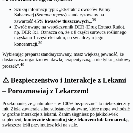
Szukaj informacji typu: „Ekstrakt z owoców Palmy
Sabałowej (
Serenoa repens
) standaryzowany na
39
zawartość
45% kwasów tłuszczowych
„.
Zwróć uwagę na współczynnik DER (Drug Extract Ratio),
np. DER 8:1. Oznacza on, że z 8 części surowca roślinnego
uzyskano 1 część ekstraktu, co świadczy o jego
39
koncentracji.
Wybierając preparat standaryzowany, masz większą pewność, że
dostarczasz organizmowi dawkę terapeutyczną, a nie tylko „ziołowy
40
proszek”.
⚠️ Bezpieczeństwo i Interakcje z Lekami
– Porozmawiaj z Lekarzem!
Przekonanie, że „naturalne = w 100% bezpieczne” to niebezpieczny
mit. Zioła zawierają silne substancje aktywne, które mogą wchodzić
w groźne interakcje z lekami. Zanim sięgniesz po jakikolwiek
suplement,
koniecznie skonsultuj się z lekarzem lub farmaceutą
,
zwłaszcza jeśli przyjmujesz leki na stałe.