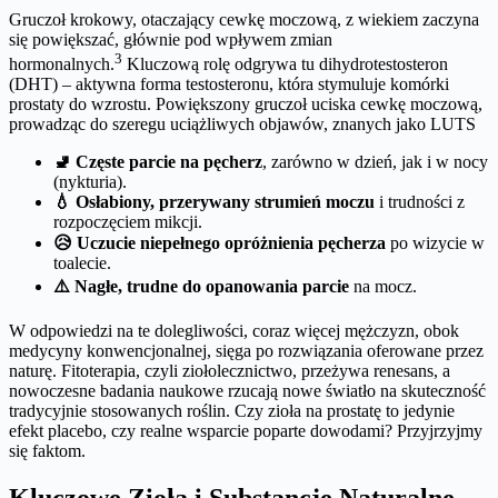
Gruczoł krokowy, otaczający cewkę moczową, z wiekiem zaczyna
się powiększać, głównie pod wpływem zmian
3
hormonalnych.
Kluczową rolę odgrywa tu dihydrotestosteron
(DHT) – aktywna forma testosteronu, która stymuluje komórki
prostaty do wzrostu. Powiększony gruczoł uciska cewkę moczową,
prowadząc do szeregu uciążliwych objawów, znanych jako LUTS
🚽 Częste parcie na pęcherz
, zarówno w dzień, jak i w nocy
(nykturia).
💧 Osłabiony, przerywany strumień moczu
i trudności z
rozpoczęciem mikcji.
😥 Uczucie niepełnego opróżnienia pęcherza
po wizycie w
toalecie.
⚠️ Nagłe, trudne do opanowania parcie
na mocz.
W odpowiedzi na te dolegliwości, coraz więcej mężczyzn, obok
medycyny konwencjonalnej, sięga po rozwiązania oferowane przez
naturę. Fitoterapia, czyli ziołolecznictwo, przeżywa renesans, a
nowoczesne badania naukowe rzucają nowe światło na skuteczność
tradycyjnie stosowanych roślin. Czy zioła na prostatę to jedynie
efekt placebo, czy realne wsparcie poparte dowodami? Przyjrzyjmy
się faktom.