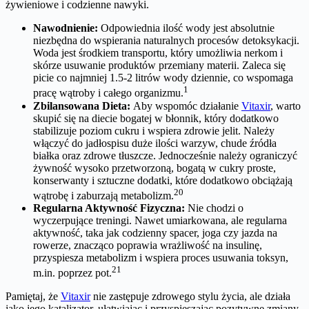
żywieniowe i codzienne nawyki.
Nawodnienie:
Odpowiednia ilość wody jest absolutnie
niezbędna do wspierania naturalnych procesów detoksykacji.
Woda jest środkiem transportu, który umożliwia nerkom i
skórze usuwanie produktów przemiany materii. Zaleca się
picie co najmniej 1.5-2 litrów wody dziennie, co wspomaga
1
pracę wątroby i całego organizmu.
Zbilansowana Dieta:
Aby wspomóc działanie
Vitaxir
, warto
skupić się na diecie bogatej w błonnik, który dodatkowo
stabilizuje poziom cukru i wspiera zdrowie jelit. Należy
włączyć do jadłospisu duże ilości warzyw, chude źródła
białka oraz zdrowe tłuszcze. Jednocześnie należy ograniczyć
żywność wysoko przetworzoną, bogatą w cukry proste,
konserwanty i sztuczne dodatki, które dodatkowo obciążają
20
wątrobę i zaburzają metabolizm.
Regularna Aktywność Fizyczna:
Nie chodzi o
wyczerpujące treningi. Nawet umiarkowana, ale regularna
aktywność, taka jak codzienny spacer, joga czy jazda na
rowerze, znacząco poprawia wrażliwość na insulinę,
przyspiesza metabolizm i wspiera proces usuwania toksyn,
21
m.in. poprzez pot.
Pamiętaj, że
Vitaxir
nie zastępuje zdrowego stylu życia, ale działa
jako jego katalizator, ułatwiając i przyspieszając pozytywne zmiany