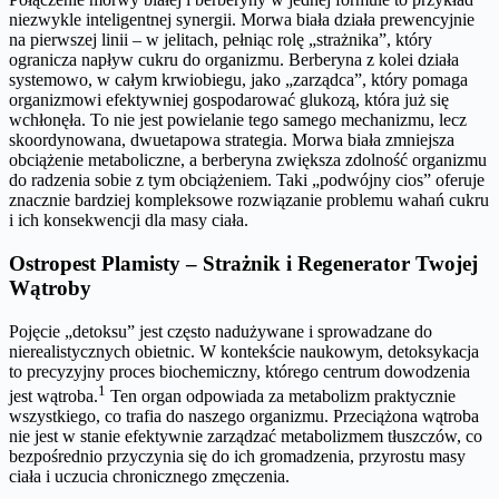
niezwykle inteligentnej synergii. Morwa biała działa prewencyjnie
na pierwszej linii – w jelitach, pełniąc rolę „strażnika”, który
ogranicza napływ cukru do organizmu. Berberyna z kolei działa
systemowo, w całym krwiobiegu, jako „zarządca”, który pomaga
organizmowi efektywniej gospodarować glukozą, która już się
wchłonęła. To nie jest powielanie tego samego mechanizmu, lecz
skoordynowana, dwuetapowa strategia. Morwa biała zmniejsza
obciążenie metaboliczne, a berberyna zwiększa zdolność organizmu
do radzenia sobie z tym obciążeniem. Taki „podwójny cios” oferuje
znacznie bardziej kompleksowe rozwiązanie problemu wahań cukru
i ich konsekwencji dla masy ciała.
Ostropest Plamisty – Strażnik i Regenerator Twojej
Wątroby
Pojęcie „detoksu” jest często nadużywane i sprowadzane do
nierealistycznych obietnic. W kontekście naukowym, detoksykacja
to precyzyjny proces biochemiczny, którego centrum dowodzenia
1
jest wątroba.
Ten organ odpowiada za metabolizm praktycznie
wszystkiego, co trafia do naszego organizmu. Przeciążona wątroba
nie jest w stanie efektywnie zarządzać metabolizmem tłuszczów, co
bezpośrednio przyczynia się do ich gromadzenia, przyrostu masy
ciała i uczucia chronicznego zmęczenia.