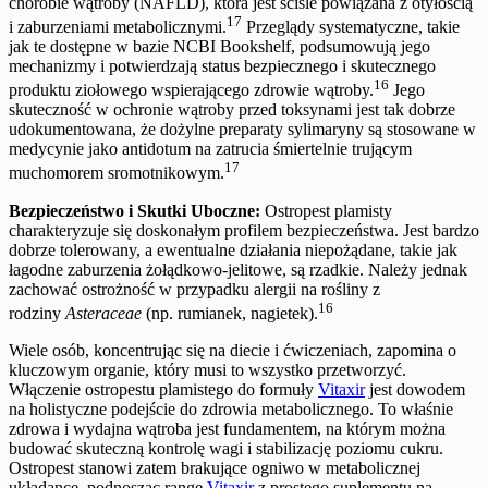
chorobie wątroby (NAFLD), która jest ściśle powiązana z otyłością
17
i zaburzeniami metabolicznymi.
Przeglądy systematyczne, takie
jak te dostępne w bazie NCBI Bookshelf, podsumowują jego
mechanizmy i potwierdzają status bezpiecznego i skutecznego
16
produktu ziołowego wspierającego zdrowie wątroby.
Jego
skuteczność w ochronie wątroby przed toksynami jest tak dobrze
udokumentowana, że dożylne preparaty sylimaryny są stosowane w
medycynie jako antidotum na zatrucia śmiertelnie trującym
17
muchomorem sromotnikowym.
Bezpieczeństwo i Skutki Uboczne:
Ostropest plamisty
charakteryzuje się doskonałym profilem bezpieczeństwa. Jest bardzo
dobrze tolerowany, a ewentualne działania niepożądane, takie jak
łagodne zaburzenia żołądkowo-jelitowe, są rzadkie. Należy jednak
zachować ostrożność w przypadku alergii na rośliny z
16
rodziny
Asteraceae
(np. rumianek, nagietek).
Wiele osób, koncentrując się na diecie i ćwiczeniach, zapomina o
kluczowym organie, który musi to wszystko przetworzyć.
Włączenie ostropestu plamistego do formuły
Vitaxir
jest dowodem
na holistyczne podejście do zdrowia metabolicznego. To właśnie
zdrowa i wydajna wątroba jest fundamentem, na którym można
budować skuteczną kontrolę wagi i stabilizację poziomu cukru.
Ostropest stanowi zatem brakujące ogniwo w metabolicznej
układance, podnosząc rangę
Vitaxir
z prostego suplementu na