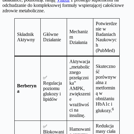
odchudzanie do kompleksowej formuły wspierającej całościowe
zdrowie metaboliczne.
Potwierdze
nie w
Mechaniz
Składnik
Główne
Badaniach
m
Aktywny
Działanie
Naukowyc
Działania
h
(PubMed)
Aktywacja
Skuteczno
„metabolic
ść
znego
porównyw
✅
przełączni
alna z
Regulacja
ka”
Berberyn
metformin
poziomu
AMPK,
a
ą w
glukozy i
zwiększeni
obniżaniu
lipidów
e
HbA1c i
wrażliwoś
6
ci na
glukozy.
insulinę.
Redukcja
✅
Hamowani
masy ciała
Blokowani