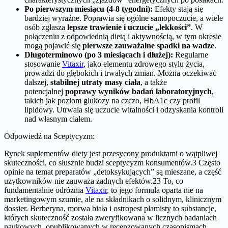
Po pierwszym miesiącu (4-8 tygodni):
Efekty stają się
bardziej wyraźne. Poprawia się ogólne samopoczucie, a wiele
osób zgłasza
lepsze trawienie i uczucie „lekkości”
. W
połączeniu z odpowiednią dietą i aktywnością, w tym okresie
mogą pojawić się
pierwsze zauważalne spadki na wadze
.
Długoterminowo (po 3 miesiącach i dłużej):
Regularne
stosowanie
Vitaxir
, jako elementu zdrowego stylu życia,
prowadzi do głębokich i trwałych zmian. Można oczekiwać
dalszej,
stabilnej utraty masy ciała
, a także
potencjalnej
poprawy wyników badań laboratoryjnych
,
takich jak poziom glukozy na czczo, HbA1c czy profil
lipidowy. Utrwala się uczucie witalności i odzyskania kontroli
nad własnym ciałem.
Odpowiedź na Sceptycyzm:
Rynek suplementów diety jest przesycony produktami o wątpliwej
skuteczności, co słusznie budzi sceptycyzm konsumentów.3 Często
opinie na temat preparatów „detoksykujących” są mieszane, a część
użytkowników nie zauważa żadnych efektów.23 To, co
fundamentalnie odróżnia
Vitaxir
, to jego formuła oparta nie na
marketingowym szumie, ale na składnikach o solidnym, klinicznym
dossier. Berberyna, morwa biała i ostropest plamisty to substancje,
których skuteczność została zweryfikowana w licznych badaniach
naukowych, opublikowanych w recenzowanych czasopismach.