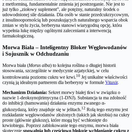
z metforminą, fundamentalnie zmienia jej postrzeganie. Nie jest to
już tylko „ziołowy suplement”, ale potężny, naturalny środek o
udowodnionej sile działania. Dla osób w stanie przedcukrzycowym,
z insulinoopornością lub poszukujących naturalnego wsparcia obok
zmian w stylu życia, berberyna stanowi wiarygodną opcję, która
wypełnia lukę między ogólnymi zaleceniami a interwencją
farmakologiczną.
Morwa Biała – Inteligentny Bloker Węglowodanów
i Sojusznik w Odchudzaniu
Morwa biała (
Morus alba
) to kolejna roślina o długiej historii
stosowania, szczególnie w medycynie azjatyckiej, w celu
10
kontrolowania poziomu cukru we krwi.
Jej unikalne właściwości
czynią ją idealnym partnerem dla berberyny w formule
Vitaxir
.
Mechanizm Działania:
Sekret morwy białej tkwi w związku o
nazwie 1-deoksynojirimycyna (1-DNJ). Substancja ta ma zdolność
do inhibicji (hamowania) działania enzymu zwanego α-
12
glukozydazą, który znajduje się w jelitach.
Rolą tego enzymu jest
rozkładanie węglowodanów złożonych (takich jak skrobia) na cukry
proste (głównie glukozę), które mogą być wchłonięte do
krwiobiegu. Poprzez zablokowanie tego enzymu, morwa biała
skutecznie
spowalnia lub częściowo blokuje wchłanianie cukru z