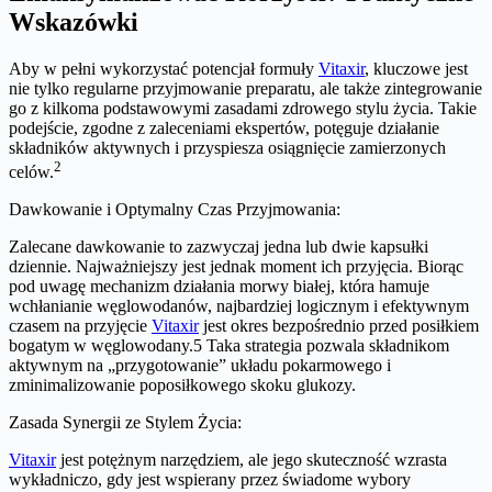
Wskazówki
Aby w pełni wykorzystać potencjał formuły
Vitaxir
, kluczowe jest
nie tylko regularne przyjmowanie preparatu, ale także zintegrowanie
go z kilkoma podstawowymi zasadami zdrowego stylu życia. Takie
podejście, zgodne z zaleceniami ekspertów, potęguje działanie
składników aktywnych i przyspiesza osiągnięcie zamierzonych
2
celów.
Dawkowanie i Optymalny Czas Przyjmowania:
Zalecane dawkowanie to zazwyczaj jedna lub dwie kapsułki
dziennie. Najważniejszy jest jednak moment ich przyjęcia. Biorąc
pod uwagę mechanizm działania morwy białej, która hamuje
wchłanianie węglowodanów, najbardziej logicznym i efektywnym
czasem na przyjęcie
Vitaxir
jest okres bezpośrednio przed posiłkiem
bogatym w węglowodany.5 Taka strategia pozwala składnikom
aktywnym na „przygotowanie” układu pokarmowego i
zminimalizowanie poposiłkowego skoku glukozy.
Zasada Synergii ze Stylem Życia:
Vitaxir
jest potężnym narzędziem, ale jego skuteczność wzrasta
wykładniczo, gdy jest wspierany przez świadome wybory