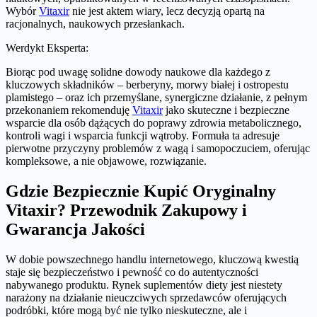
Wybór
Vitaxir
nie jest aktem wiary, lecz decyzją opartą na
racjonalnych, naukowych przesłankach.
Werdykt Eksperta:
Biorąc pod uwagę solidne dowody naukowe dla każdego z
kluczowych składników – berberyny, morwy białej i ostropestu
plamistego – oraz ich przemyślane, synergiczne działanie, z pełnym
przekonaniem rekomenduję
Vitaxir
jako skuteczne i bezpieczne
wsparcie dla osób dążących do poprawy zdrowia metabolicznego,
kontroli wagi i wsparcia funkcji wątroby. Formuła ta adresuje
pierwotne przyczyny problemów z wagą i samopoczuciem, oferując
kompleksowe, a nie objawowe, rozwiązanie.
Gdzie Bezpiecznie Kupić Oryginalny
Vitaxir? Przewodnik Zakupowy i
Gwarancja Jakości
W dobie powszechnego handlu internetowego, kluczową kwestią
staje się bezpieczeństwo i pewność co do autentyczności
nabywanego produktu. Rynek suplementów diety jest niestety
narażony na działanie nieuczciwych sprzedawców oferujących
podróbki, które mogą być nie tylko nieskuteczne, ale i