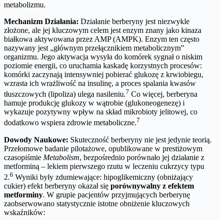
metabolizmu.
Mechanizm Działania:
Działanie berberyny jest niezwykle
złożone, ale jej kluczowym celem jest enzym znany jako kinaza
białkowa aktywowana przez AMP (AMPK). Enzym ten często
nazywany jest „głównym przełącznikiem metabolicznym”
organizmu. Jego aktywacja wysyła do komórek sygnał o niskim
poziomie energii, co uruchamia kaskadę korzystnych procesów:
komórki zaczynają intensywniej pobierać glukozę z krwiobiegu,
wzrasta ich wrażliwość na insulinę, a proces spalania kwasów
7
tłuszczowych (lipoliza) ulega nasileniu.
Co więcej, berberyna
hamuje produkcję glukozy w wątrobie (glukoneogenezę) i
wykazuje pozytywny wpływ na skład mikrobioty jelitowej, co
7
dodatkowo wspiera zdrowie metaboliczne.
Dowody Naukowe:
Skuteczność berberyny nie jest jedynie teorią.
Przełomowe badanie pilotażowe, opublikowane w prestiżowym
czasopiśmie
Metabolism
, bezpośrednio porównało jej działanie z
metforminą – lekiem pierwszego rzutu w leczeniu cukrzycy typu
6
2.
Wyniki były zdumiewające: hipoglikemiczny (obniżający
cukier) efekt berberyny okazał się
porównywalny z efektem
metforminy
. W grupie pacjentów przyjmujących berberynę
zaobserwowano statystycznie istotne obniżenie kluczowych
wskaźników: