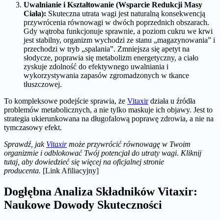
Uwalnianie i Kształtowanie (Wsparcie Redukcji Masy
Ciała):
Skuteczna utrata wagi jest naturalną konsekwencją
przywrócenia równowagi w dwóch poprzednich obszarach.
Gdy wątroba funkcjonuje sprawnie, a poziom cukru we krwi
jest stabilny, organizm wychodzi ze stanu „magazynowania” i
przechodzi w tryb „spalania”. Zmniejsza się apetyt na
słodycze, poprawia się metabolizm energetyczny, a ciało
zyskuje zdolność do efektywnego uwalniania i
wykorzystywania zapasów zgromadzonych w tkance
tłuszczowej.
To kompleksowe podejście sprawia, że
Vitaxir
działa u źródła
problemów metabolicznych, a nie tylko maskuje ich objawy. Jest to
strategia ukierunkowana na długofalową poprawę zdrowia, a nie na
tymczasowy efekt.
Sprawdź, jak
Vitaxir
może przywrócić równowagę w Twoim
organizmie i odblokować Twój potencjał do utraty wagi. Kliknij
tutaj, aby dowiedzieć się więcej na oficjalnej stronie
producenta.
[Link Afiliacyjny]
Dogłębna Analiza Składników Vitaxir:
Naukowe Dowody Skuteczności