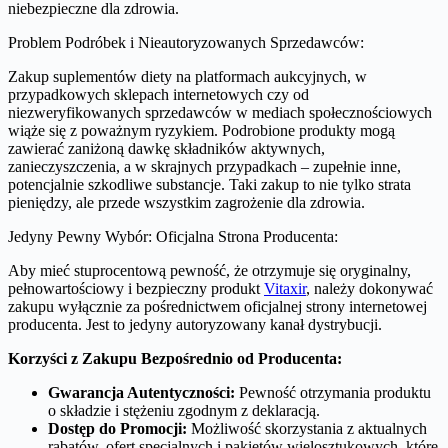
niebezpieczne dla zdrowia.
Problem Podróbek i Nieautoryzowanych Sprzedawców:
Zakup suplementów diety na platformach aukcyjnych, w
przypadkowych sklepach internetowych czy od
niezweryfikowanych sprzedawców w mediach społecznościowych
wiąże się z poważnym ryzykiem. Podrobione produkty mogą
zawierać zaniżoną dawkę składników aktywnych,
zanieczyszczenia, a w skrajnych przypadkach – zupełnie inne,
potencjalnie szkodliwe substancje. Taki zakup to nie tylko strata
pieniędzy, ale przede wszystkim zagrożenie dla zdrowia.
Jedyny Pewny Wybór: Oficjalna Strona Producenta:
Aby mieć stuprocentową pewność, że otrzymuje się oryginalny,
pełnowartościowy i bezpieczny produkt
Vitaxir
, należy dokonywać
zakupu wyłącznie za pośrednictwem oficjalnej strony internetowej
producenta. Jest to jedyny autoryzowany kanał dystrybucji.
Korzyści z Zakupu Bezpośrednio od Producenta:
Gwarancja Autentyczności:
Pewność otrzymania produktu
o składzie i stężeniu zgodnym z deklaracją.
Dostęp do Promocji:
Możliwość skorzystania z aktualnych
rabatów, ofert specjalnych i pakietów wielosztukowych, które