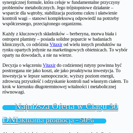
synergicznej formule, która celuje w fundamentalne przyczyny
problemów metabolicznych. Jego trójstopniowe działanie –
wsparcie dla wątroby, stabilizacja poziomu cukru i ułatwienie
kontroli wagi – stanowi kompleksową odpowiedź na potrzeby
współczesnego, przeciążonego organizmu.
Każdy z kluczowych składników – berberyna, morwa biała i
ostropest plamisty – posiada solidne poparcie w badaniach
klinicznych, co odróżnia
Vitaxir
od wielu innych produktów na
rynku opartych jedynie na marketingowych obietnicach. To wybór
oparty na dowodach, a nie na wierze.
Decyzja o włączeniu
Vitaxir
do codziennej rutyny powinna być
postrzegana nie jako koszt, ale jako proaktywna inwestycja. To
inwestycja w lepsze samopoczucie, wyższy poziom energii,
zdrowszą przyszłość i odzyskanie kontroli nad własnym ciałem. To
krok w kierunku długoterminowej witalności i metabolicznej
równowagi.
Najniższa Oferta w Ciągu 30
DNI
aktualna promocja - 50%