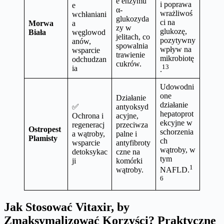
e enzymu
i poprawa
e
α-
wrażliwoś
wchłaniani
glukozyda
ci na
Morwa
a
zy w
glukozę,
Biała
węglowod
jelitach, co
pozytywny
anów,
spowalnia
wpływ na
wsparcie
trawienie
mikrobiotę
odchudzan
cukrów.
13
ia
.
Udowodni
one
Działanie
działanie
✅
antyoksyd
hepatoprot
Ochrona i
acyjne,
ekcyjne w
regeneracj
przeciwza
Ostropest
schorzenia
a wątroby,
palne i
Plamisty
ch
wsparcie
antyfibroty
wątroby, w
detoksykac
czne na
tym
ji
komórki
1
wątroby.
NAFLD.
6
Jak Stosować Vitaxir, by
Zmaksymalizować Korzyści? Praktyczne