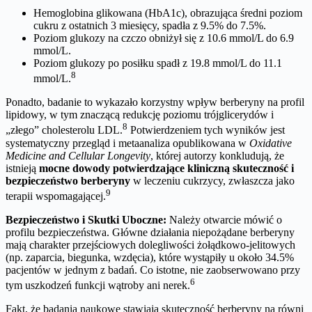
Hemoglobina glikowana (HbA1c), obrazująca średni poziom
cukru z ostatnich 3 miesięcy, spadła z 9.5% do 7.5%.
Poziom glukozy na czczo obniżył się z 10.6 mmol/L do 6.9
mmol/L.
Poziom glukozy po posiłku spadł z 19.8 mmol/L do 11.1
8
mmol/L.
Ponadto, badanie to wykazało korzystny wpływ berberyny na profil
lipidowy, w tym znaczącą redukcję poziomu trójglicerydów i
8
„złego” cholesterolu LDL.
Potwierdzeniem tych wyników jest
systematyczny przegląd i metaanaliza opublikowana w
Oxidative
Medicine and Cellular Longevity
, której autorzy konkludują, że
istnieją
mocne dowody potwierdzające kliniczną skuteczność i
bezpieczeństwo berberyny
w leczeniu cukrzycy, zwłaszcza jako
9
terapii wspomagającej.
Bezpieczeństwo i Skutki Uboczne:
Należy otwarcie mówić o
profilu bezpieczeństwa. Główne działania niepożądane berberyny
mają charakter przejściowych dolegliwości żołądkowo-jelitowych
(np. zaparcia, biegunka, wzdęcia), które wystąpiły u około 34.5%
pacjentów w jednym z badań. Co istotne, nie zaobserwowano przy
6
tym uszkodzeń funkcji wątroby ani nerek.
Fakt, że badania naukowe stawiają skuteczność berberyny na równi