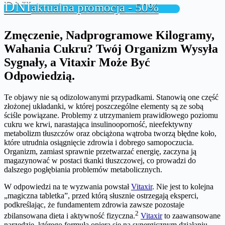
DNI
aktualna promocja - 50%
Zmęczenie, Nadprogramowe Kilogramy,
Wahania Cukru? Twój Organizm Wysyła
Sygnały, a Vitaxir Może Być
Odpowiedzią.
Te objawy nie są odizolowanymi przypadkami. Stanowią one część
złożonej układanki, w której poszczególne elementy są ze sobą
ściśle powiązane. Problemy z utrzymaniem prawidłowego poziomu
cukru we krwi, narastająca insulinooporność, nieefektywny
metabolizm tłuszczów oraz obciążona wątroba tworzą błędne koło,
które utrudnia osiągnięcie zdrowia i dobrego samopoczucia.
Organizm, zamiast sprawnie przetwarzać energię, zaczyna ją
magazynować w postaci tkanki tłuszczowej, co prowadzi do
dalszego pogłębiania problemów metabolicznych.
W odpowiedzi na te wyzwania powstał
Vitaxir
. Nie jest to kolejna
„magiczna tabletka”, przed którą słusznie ostrzegają eksperci,
podkreślając, że fundamentem zdrowia zawsze pozostaje
2
zbilansowana dieta i aktywność fizyczna.
Vitaxir
to zaawansowane
narzędzie, którego formuła opiera się na synergicznym działaniu