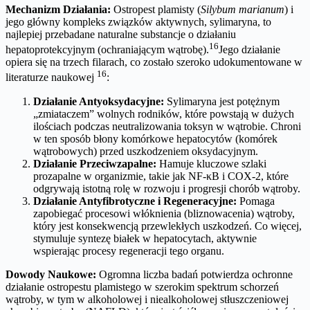
Mechanizm Działania:
Ostropest plamisty (
Silybum marianum
) i
jego główny kompleks związków aktywnych, sylimaryna, to
najlepiej przebadane naturalne substancje o działaniu
16
hepatoprotekcyjnym (ochraniającym wątrobę).
Jego działanie
opiera się na trzech filarach, co zostało szeroko udokumentowane w
16
literaturze naukowej
:
Działanie Antyoksydacyjne:
Sylimaryna jest potężnym
„zmiataczem” wolnych rodników, które powstają w dużych
ilościach podczas neutralizowania toksyn w wątrobie. Chroni
w ten sposób błony komórkowe hepatocytów (komórek
wątrobowych) przed uszkodzeniem oksydacyjnym.
Działanie Przeciwzapalne:
Hamuje kluczowe szlaki
prozapalne w organizmie, takie jak NF-κB i COX-2, które
odgrywają istotną rolę w rozwoju i progresji chorób wątroby.
Działanie Antyfibrotyczne i Regeneracyjne:
Pomaga
zapobiegać procesowi włóknienia (bliznowacenia) wątroby,
który jest konsekwencją przewlekłych uszkodzeń. Co więcej,
stymuluje syntezę białek w hepatocytach, aktywnie
wspierając procesy regeneracji tego organu.
Dowody Naukowe:
Ogromna liczba badań potwierdza ochronne
działanie ostropestu plamistego w szerokim spektrum schorzeń
wątroby, w tym w alkoholowej i niealkoholowej stłuszczeniowej