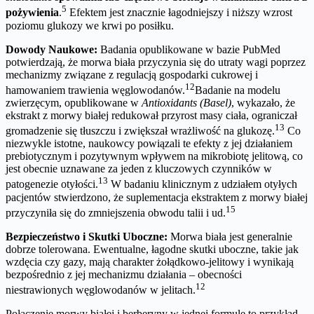
5
pożywienia
.
Efektem jest znacznie łagodniejszy i niższy wzrost
poziomu glukozy we krwi po posiłku.
Dowody Naukowe:
Badania opublikowane w bazie PubMed
potwierdzają, że morwa biała przyczynia się do utraty wagi poprzez
mechanizmy związane z regulacją gospodarki cukrowej i
12
hamowaniem trawienia węglowodanów.
Badanie na modelu
zwierzęcym, opublikowane w
Antioxidants (Basel)
, wykazało, że
ekstrakt z morwy białej redukował przyrost masy ciała, ograniczał
13
gromadzenie się tłuszczu i zwiększał wrażliwość na glukozę.
Co
niezwykle istotne, naukowcy powiązali te efekty z jej działaniem
prebiotycznym i pozytywnym wpływem na mikrobiotę jelitową, co
jest obecnie uznawane za jeden z kluczowych czynników w
13
patogenezie otyłości.
W badaniu klinicznym z udziałem otyłych
pacjentów stwierdzono, że suplementacja ekstraktem z morwy białej
15
przyczyniła się do zmniejszenia obwodu talii i ud.
Bezpieczeństwo i Skutki Uboczne:
Morwa biała jest generalnie
dobrze tolerowana. Ewentualne, łagodne skutki uboczne, takie jak
wzdęcia czy gazy, mają charakter żołądkowo-jelitowy i wynikają
bezpośrednio z jej mechanizmu działania – obecności
12
niestrawionych węglowodanów w jelitach.
Połączenie morwy białej i berberyny w jednej formule to przykład