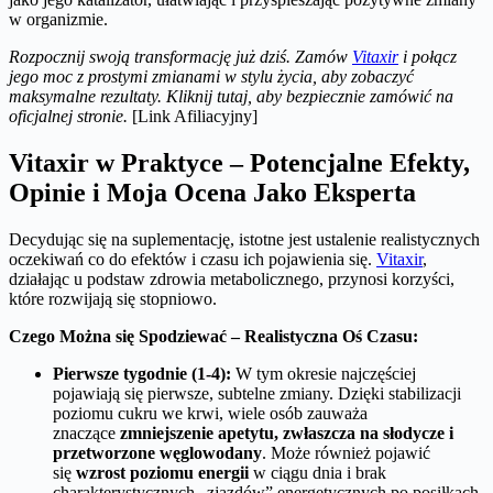
w organizmie.
Rozpocznij swoją transformację już dziś. Zamów
Vitaxir
i połącz
jego moc z prostymi zmianami w stylu życia, aby zobaczyć
maksymalne rezultaty. Kliknij tutaj, aby bezpiecznie zamówić na
oficjalnej stronie.
[Link Afiliacyjny]
Vitaxir w Praktyce – Potencjalne Efekty,
Opinie i Moja Ocena Jako Eksperta
Decydując się na suplementację, istotne jest ustalenie realistycznych
oczekiwań co do efektów i czasu ich pojawienia się.
Vitaxir
,
działając u podstaw zdrowia metabolicznego, przynosi korzyści,
które rozwijają się stopniowo.
Czego Można się Spodziewać – Realistyczna Oś Czasu:
Pierwsze tygodnie (1-4):
W tym okresie najczęściej
pojawiają się pierwsze, subtelne zmiany. Dzięki stabilizacji
poziomu cukru we krwi, wiele osób zauważa
znaczące
zmniejszenie apetytu, zwłaszcza na słodycze i
przetworzone węglowodany
. Może również pojawić
się
wzrost poziomu energii
w ciągu dnia i brak
charakterystycznych „zjazdów” energetycznych po posiłkach.