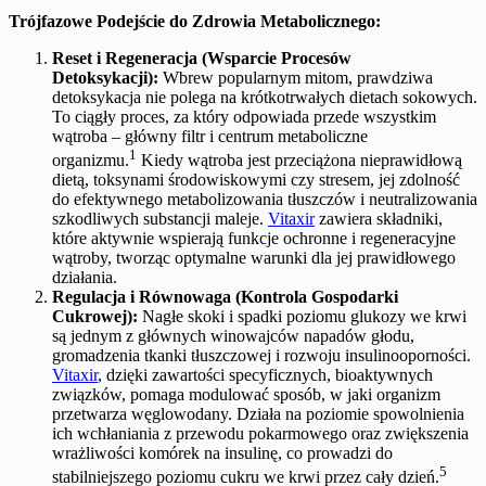
Trójfazowe Podejście do Zdrowia Metabolicznego:
Reset i Regeneracja (Wsparcie Procesów
Detoksykacji):
Wbrew popularnym mitom, prawdziwa
detoksykacja nie polega na krótkotrwałych dietach sokowych.
To ciągły proces, za który odpowiada przede wszystkim
wątroba – główny filtr i centrum metaboliczne
1
organizmu.
Kiedy wątroba jest przeciążona nieprawidłową
dietą, toksynami środowiskowymi czy stresem, jej zdolność
do efektywnego metabolizowania tłuszczów i neutralizowania
szkodliwych substancji maleje.
Vitaxir
zawiera składniki,
które aktywnie wspierają funkcje ochronne i regeneracyjne
wątroby, tworząc optymalne warunki dla jej prawidłowego
działania.
Regulacja i Równowaga (Kontrola Gospodarki
Cukrowej):
Nagłe skoki i spadki poziomu glukozy we krwi
są jednym z głównych winowajców napadów głodu,
gromadzenia tkanki tłuszczowej i rozwoju insulinooporności.
Vitaxir
, dzięki zawartości specyficznych, bioaktywnych
związków, pomaga modulować sposób, w jaki organizm
przetwarza węglowodany. Działa na poziomie spowolnienia
ich wchłaniania z przewodu pokarmowego oraz zwiększenia
wrażliwości komórek na insulinę, co prowadzi do
5
stabilniejszego poziomu cukru we krwi przez cały dzień.