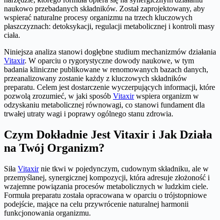
naukowo przebadanych składników. Został zaprojektowany, aby
wspierać naturalne procesy organizmu na trzech kluczowych
płaszczyznach: detoksykacji, regulacji metabolicznej i kontroli masy
ciała.
Niniejsza analiza stanowi dogłębne studium mechanizmów działania
Vitaxir
. W oparciu o rygorystyczne dowody naukowe, w tym
badania kliniczne publikowane w renomowanych bazach danych,
przeanalizowany zostanie każdy z kluczowych składników
preparatu. Celem jest dostarczenie wyczerpujących informacji, które
pozwolą zrozumieć, w jaki sposób
Vitaxir
wspiera organizm w
odzyskaniu metabolicznej równowagi, co stanowi fundament dla
trwałej utraty wagi i poprawy ogólnego stanu zdrowia.
Czym Dokładnie Jest Vitaxir i Jak Działa
na Twój Organizm?
Siła
Vitaxir
nie tkwi w pojedynczym, cudownym składniku, ale w
przemyślanej, synergicznej kompozycji, która adresuje złożoność i
wzajemne powiązania procesów metabolicznych w ludzkim ciele.
Formuła preparatu została opracowana w oparciu o trójstopniowe
podejście, mające na celu przywrócenie naturalnej harmonii
funkcjonowania organizmu.