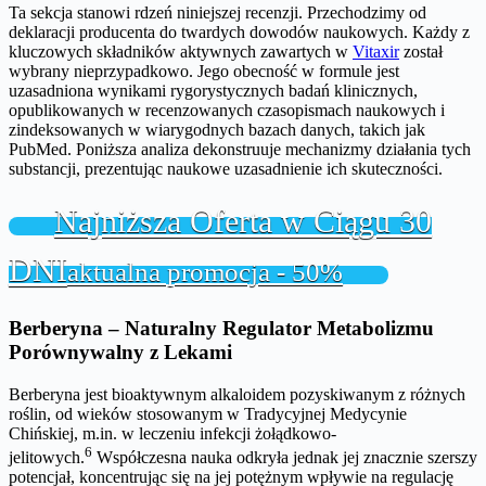
Ta sekcja stanowi rdzeń niniejszej recenzji. Przechodzimy od
deklaracji producenta do twardych dowodów naukowych. Każdy z
kluczowych składników aktywnych zawartych w
Vitaxir
został
wybrany nieprzypadkowo. Jego obecność w formule jest
uzasadniona wynikami rygorystycznych badań klinicznych,
opublikowanych w recenzowanych czasopismach naukowych i
zindeksowanych w wiarygodnych bazach danych, takich jak
PubMed. Poniższa analiza dekonstruuje mechanizmy działania tych
substancji, prezentując naukowe uzasadnienie ich skuteczności.
Najniższa Oferta w Ciągu 30
DNI
aktualna promocja - 50%
Berberyna – Naturalny Regulator Metabolizmu
Porównywalny z Lekami
Berberyna jest bioaktywnym alkaloidem pozyskiwanym z różnych
roślin, od wieków stosowanym w Tradycyjnej Medycynie
Chińskiej, m.in. w leczeniu infekcji żołądkowo-
6
jelitowych.
Współczesna nauka odkryła jednak jej znacznie szerszy
potencjał, koncentrując się na jej potężnym wpływie na regulację